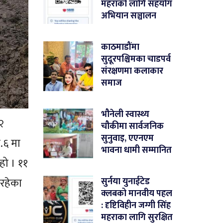
महराको लागि सहयोग
अभियान सञ्चालन
काठमाडौंमा
सुदूरपश्चिमका चाडपर्व
संरक्षणमा कलाकार
समाज
भौनेली स्वास्थ्य
२
चौकीमा सार्वजनिक
सुनुवाइ, एएनएम
.६ मा
भावना धामी सम्मानित
हो । ११
 रहेका
सुर्नया युनाईटेड
क्लबको मानवीय पहल
: दृष्टिविहीन जग्गी सिंह
महराका लागि सुरक्षित