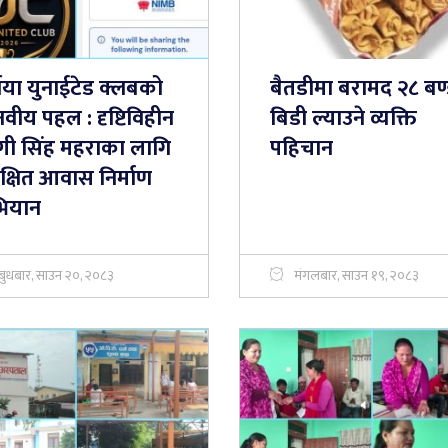
्नया युनाईटेड क्लबको
बैतडीमा बरामद २८ बण
वीय पहल : दृष्टिविहीन
बिडी ल्याउने व्यक्ति
्गी सिंह महराका लागि
पहिचान
क्षित आवास निर्माण
ियान
बुधबार, साउन २०, २०८३
मंगलबार, साउन १९, २०८३