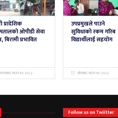
ी प्रादेशिक
उपप्रमुखले पाउने
्पतालको ओपीडी सेवा
सुविधाको रकम गरिब
प, बिरामी प्रभावित
विद्यार्थीलाई सहयोग
मंगलबार, साउन १२, २०८३
सोमबार, साउन ११, २०८३
Follow us on Twiitter