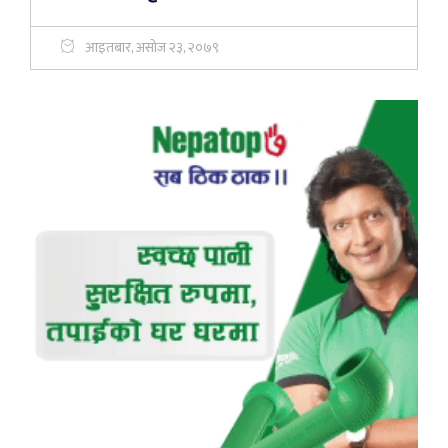
आइतबार, असोज २३, २०७९