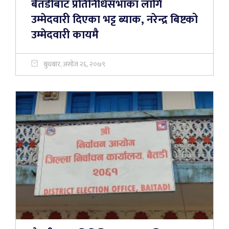
बैतडीबाट प्रतिनिधिसभाका लागि
उम्मेदवारी दिएका भट्ट ब्याक, नरेन्द्र बिष्टको
उम्मेदवारी कायमै
बुधबार, असोज २६, २०७९