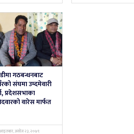
तडीमा गठबन्धनबाट
ँरको संघमा उम्दमेवारी
ता, प्रदेशसभाका
मेदवारको वारेस मार्फत
आइतबार, असोज २३, २०७९