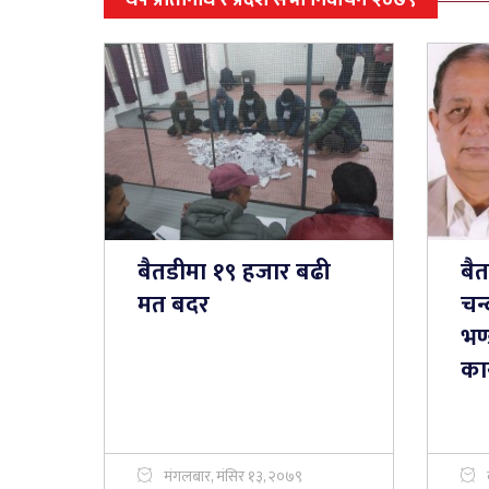
थप प्रतिनिधि र प्रदेश सभा निर्वाचन २०७९
बैतडीमा १९ हजार बढी
बै
मत बदर
चन्
भण्
का
मंगलबार, मंसिर १३, २०७९