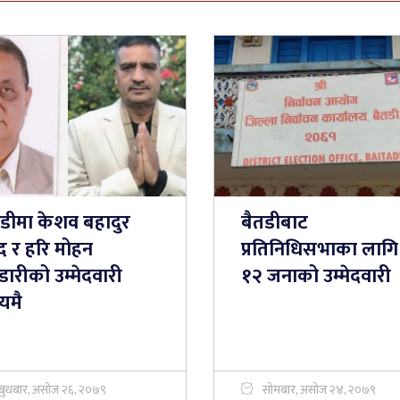
तडीमा केशव बहादुर
बैतडीबाट
द र हरि मोहन
प्रतिनिधिसभाका लागि
डारीको उम्मेदवारी
१२ जनाको उम्मेदवारी
यमै
बुधबार, असोज २६, २०७९
सोमबार, असोज २४, २०७९