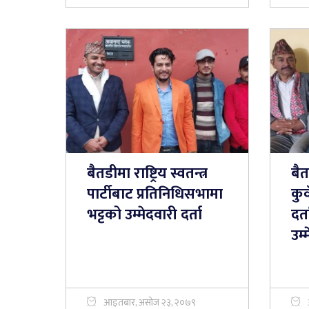
बैतडीमा राष्ट्रिय स्वतन्त्र
बै
पार्टीबाट प्रतिनिधिसभामा
कुव
भट्टको उम्मेदवारी दर्ता
दर्
उम्
आइतबार, असोज २३, २०७९