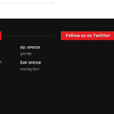
Follow us on Twiitter
सह–सम्पादक
कृष्ण बिष्ट
लि.
डेस्क सम्पादक
डम्बरबाबु बोहरा