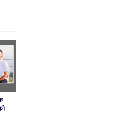
डक
को