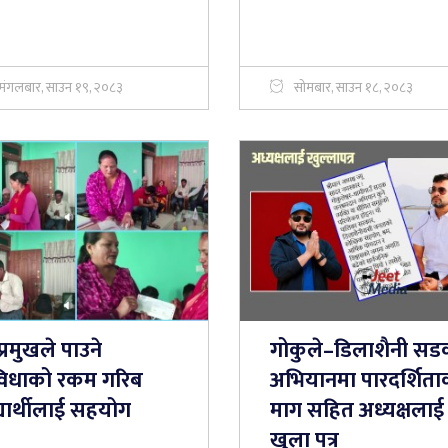
मंगलबार, साउन १९, २०८३
सोमबार, साउन १८, २०८३
्रमुखले पाउने
गोकुले–डिलाशैनी स
विधाको रकम गरिब
अभियानमा पारदर्शिता
्यार्थीलाई सहयोग
माग सहित अध्यक्षलाई
खुला पत्र