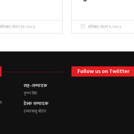
सोमबार, साउन ११, २०८३
शनिबार, साउन ९, २०८३
Follow us on Twiitter
सह–सम्पादक
कृष्ण बिष्ट
लि.
डेस्क सम्पादक
डम्बरबाबु बोहरा