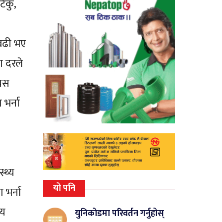
ेकु,
 बढी भए
ा दरले
 यस
भर्ना
्थ्य
यो पनि
 भर्ना
्य
युनिकोडमा परिवर्तन गर्नुहोस्