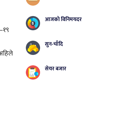
आजको विनिमयदर
ड–१९
सुन-चाँदि
अहिले
सेयर बजार