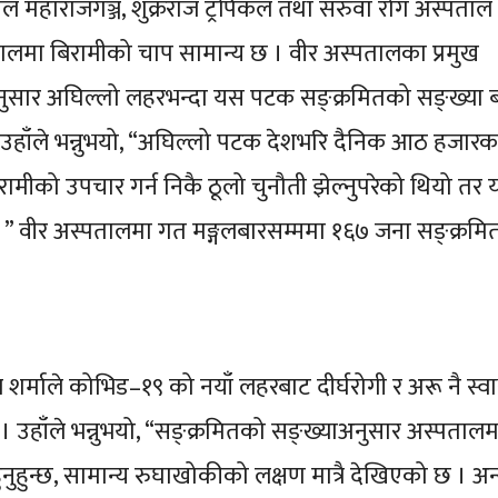
ाल महाराजगञ्ज, शुक्रराज ट्रपिकल तथा सरुवा रोग अस्पताल ट
मा बिरामीको चाप सामान्य छ । वीर अस्पतालका प्रमुख
ा अनुसार अघिल्लो लहरभन्दा यस पटक सङ्क्रमितको सङ्ख्या
 । उहाँले भन्नुभयो, “अघिल्लो पटक देशभरि दैनिक आठ हजारक
ामीको उपचार गर्न निकै ठूलो चुनौती झेल्नुपरेको थियो तर
् ।” वीर अस्पतालमा गत मङ्गलबारसम्ममा १६७ जना सङ्क्रमित 
 शर्माले कोभिड–१९ को नयाँ लहरबाट दीर्घरोगी र अरू नै स्वास
उहाँले भन्नुभयो, “सङ्क्रमितको सङ्ख्याअनुसार अस्पतालमा
ुहुन्छ, सामान्य रुघाखोकीको लक्षण मात्रै देखिएको छ । अन