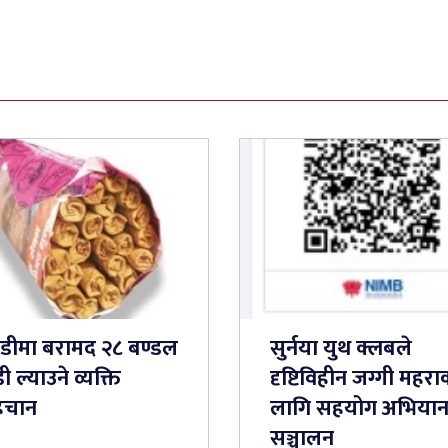
तडीमा बरामद २८ बण्डल
सुर्नया युथ क्लबले
ी ल्याउने व्यक्ति
दृष्टिविहीन जग्गी महरा
िचान
लागि सहयोग अभिया
सञ्चालन