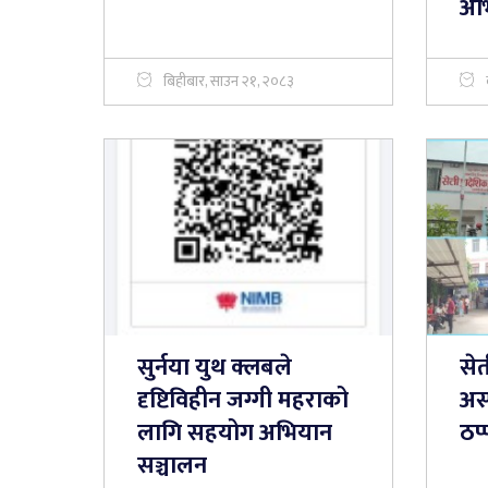
अभ
बिहीबार, साउन २१, २०८३
सुर्नया युथ क्लबले
सेत
दृष्टिविहीन जग्गी महराको
अस
लागि सहयोग अभियान
ठप्
सञ्चालन