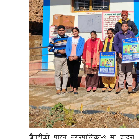
बैतडीको पाटन नगरपालिका-९ मा दादुरा 