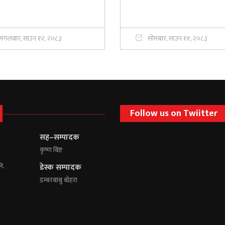
मंगलबार, साउन १२, २०८३
सोमबार, साउन ११, २०८३
Follow us on Twiitter
सह–सम्पादक
कृष्ण बिष्ट
लि.
डेस्क सम्पादक
डम्बरबाबु बोहरा