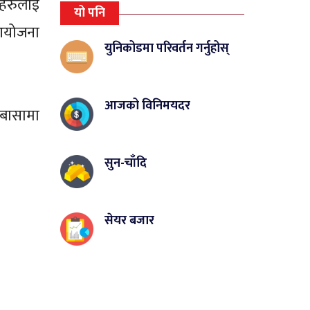
ीहरुलाइ
यो पनि
आयोजना
युनिकोडमा परिवर्तन गर्नुहोस्
आजको विनिमयदर
ेबासामा
सुन-चाँदि
सेयर बजार