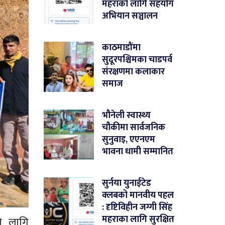
महराको लागि सहयोग
अभियान सञ्चालन
काठमाडौंमा
सुदूरपश्चिमका चाडपर्व
संरक्षणमा कलाकार
समाज
भौनेली स्वास्थ्य
चौकीमा सार्वजनिक
सुनुवाइ, एएनएम
भावना धामी सम्मानित
सुर्नया युनाईटेड
क्लबको मानवीय पहल
: दृष्टिविहीन जग्गी सिंह
महराका लागि सुरक्षित
ो लागि