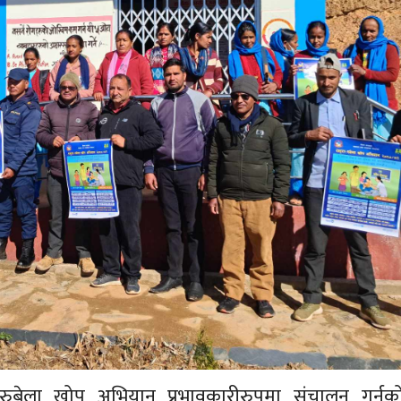
रुबेला खोप अभियान प्रभावकारीरुपमा संचालन गर्नक