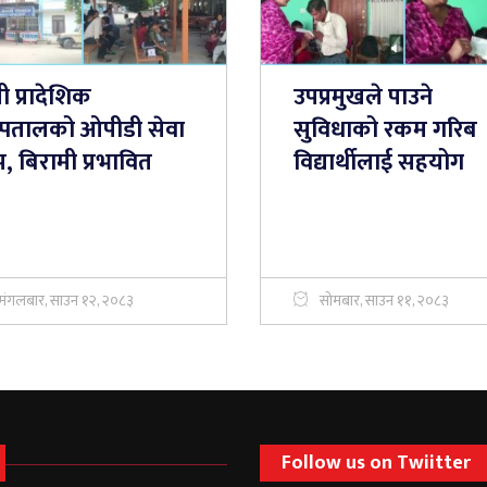
ी प्रादेशिक
उपप्रमुखले पाउने
्पतालको ओपीडी सेवा
सुविधाको रकम गरिब
प, बिरामी प्रभावित
विद्यार्थीलाई सहयोग
मंगलबार, साउन १२, २०८३
सोमबार, साउन ११, २०८३
Follow us on Twiitter