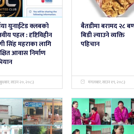
्नया युनाईटेड क्लबको
बैतडीमा बरामद २८ बण
वीय पहल : दृष्टिविहीन
बिडी ल्याउने व्यक्ति
्गी सिंह महराका लागि
पहिचान
क्षित आवास निर्माण
ियान
बुधबार, साउन २०, २०८३
मंगलबार, साउन १९, २०८३