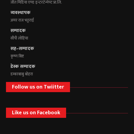
जीत मिडिया एण्ड इन्टरटेन्मेण्ट प्रा.लि.
व्यवस्थापक
अमर राज भट्टराई
सम्पादक
सीपी लोहिया
सह–सम्पादक
कृष्ण बिष्ट
डेस्क सम्पादक
डम्बरबाबु बोहरा
Follow us on Twiitter
Like us on Facebook