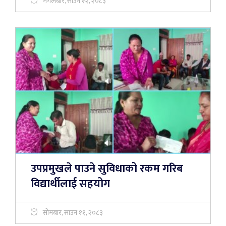
मंगलबार, साउन १२, २०८३
उपप्रमुखले पाउने सुविधाको रकम गरिब
विद्यार्थीलाई सहयोग
सोमबार, साउन ११, २०८३