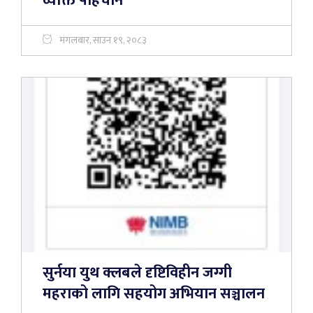
व्यक्ति पहिचान
मंगलबार, साउन १९, २०८३
सुर्नया युथ क्लबले दृष्टिविहीन जग्गी
महराको लागि सहयोग अभियान सञ्चालन