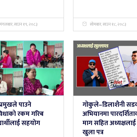
मंगलबार, साउन १९, २०८३
सोमबार, साउन १८, २०८३
्रमुखले पाउने
गोकुले–डिलाशैनी स
विधाको रकम गरिब
अभियानमा पारदर्शिता
्यार्थीलाई सहयोग
माग सहित अध्यक्षलाई
खुला पत्र