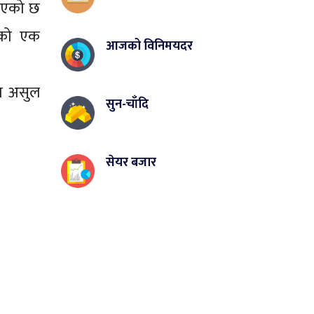
ाइएको छ
हेको एक
आजको विनिमयदर
डा असुल
सुन-चाँदि
सेयर बजार