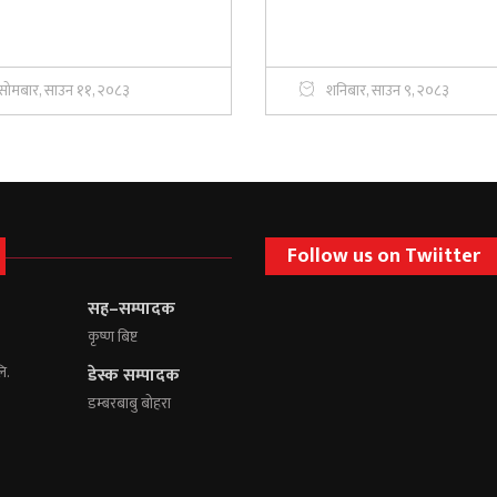
सोमबार, साउन ११, २०८३
शनिबार, साउन ९, २०८३
Follow us on Twiitter
सह–सम्पादक
कृष्ण बिष्ट
लि.
डेस्क सम्पादक
डम्बरबाबु बोहरा