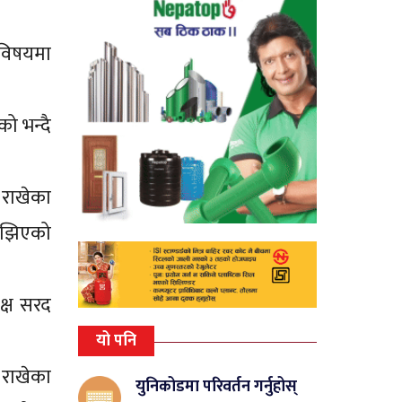
 विषयमा
ो भन्दै
 राखेका
ुझिएको
क्ष सरद
यो पनि
 राखेका
युनिकोडमा परिवर्तन गर्नुहोस्