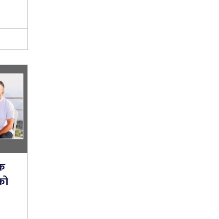
डक
को