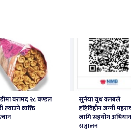
तडीमा बरामद २८ बण्डल
सुर्नया युथ क्लबले
ी ल्याउने व्यक्ति
दृष्टिविहीन जग्गी महरा
िचान
लागि सहयोग अभिया
सञ्चालन