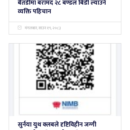
बैतडीमा बरामद २८ बण्डल बिडी ल्याउने
व्यक्ति पहिचान
मंगलबार, साउन १९, २०८३
सुर्नया युथ क्लबले दृष्टिविहीन जग्गी