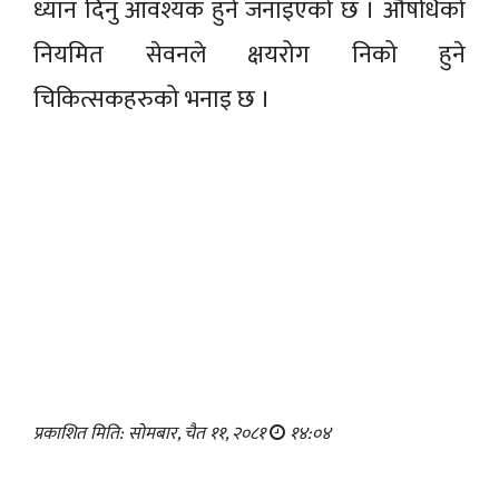
ध्यान दिनु आवश्यक हुने जनाइएको छ । औषधिको
नियमित सेवनले क्षयरोग निको हुने
चिकित्सकहरुको भनाइ छ ।
प्रकाशित मिति: सोमबार, चैत ११, २०८१
१४:०४