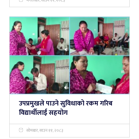
मंगलबार, साउन १२, २०८३
उपप्रमुखले पाउने सुविधाको रकम गरिब
विद्यार्थीलाई सहयोग
सोमबार, साउन ११, २०८३