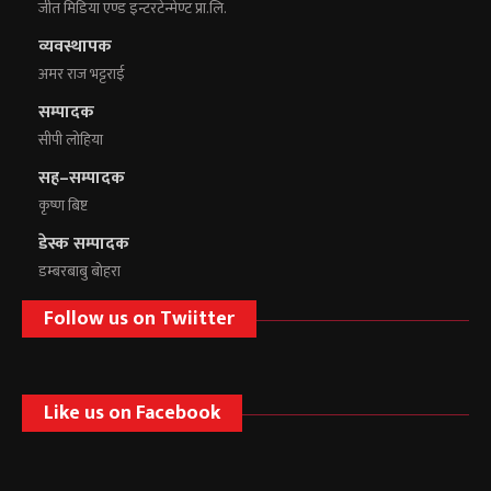
जीत मिडिया एण्ड इन्टरटेन्मेण्ट प्रा.लि.
व्यवस्थापक
अमर राज भट्टराई
सम्पादक
सीपी लोहिया
सह–सम्पादक
कृष्ण बिष्ट
डेस्क सम्पादक
डम्बरबाबु बोहरा
Follow us on Twiitter
Like us on Facebook