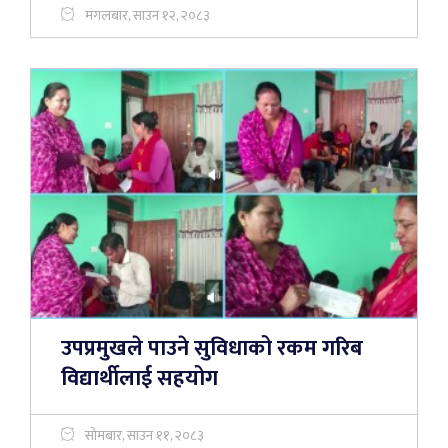
मंगलबार, साउन १२, २०८३
उपप्रमुखले पाउने सुविधाको रकम गरिब
विद्यार्थीलाई सहयोग
सोमबार, साउन ११, २०८३