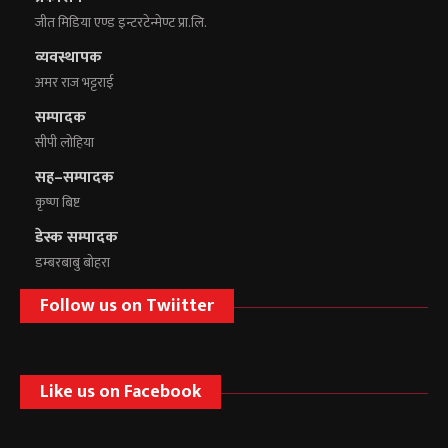
जीत मिडिया एण्ड इन्टरटेन्मेण्ट प्रा.लि.
व्यवस्थापक
अमर राज भट्टराई
सम्पादक
सीपी लोहिया
सह–सम्पादक
कृष्ण बिष्ट
डेस्क सम्पादक
डम्बरबाबु बोहरा
Follow us on Twiitter
Like us on Facebook