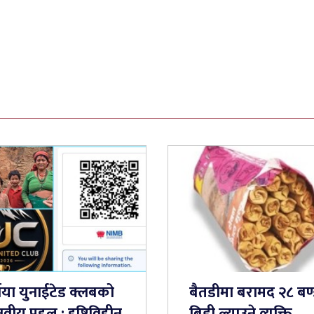
्नया युनाईटेड क्लबको
बैतडीमा बरामद २८ बण
वीय पहल : दृष्टिविहीन
बिडी ल्याउने व्यक्ति