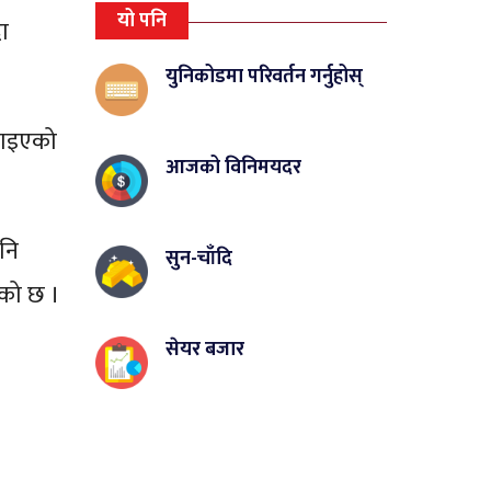
यो पनि
दा
युनिकोडमा परिवर्तन गर्नुहोस्
नाइएको
आजको विनिमयदर
पनि
सुन-चाँदि
एको छ ।
सेयर बजार