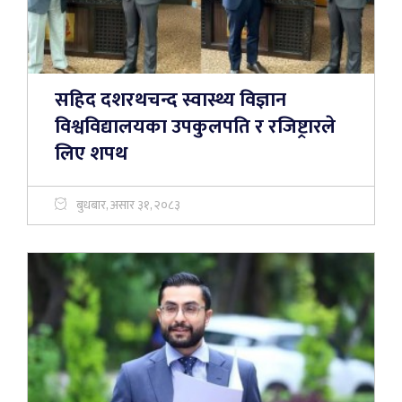
सहिद दशरथचन्द स्वास्थ्य विज्ञान
विश्वविद्यालयका उपकुलपति र रजिष्ट्रारले
लिए शपथ
बुधबार, असार ३१, २०८३