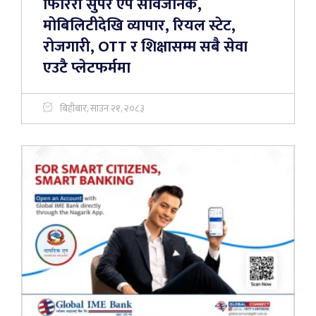
फिरिरी सुपर एप सार्वजनिक,
मोबिलिटीदेखि व्यापार, रियल स्टेट,
रोजगारी, OTT र शिक्षासम्म सबै सेवा
एउटै प्लेटफर्ममा
बिहीबार, साउन २१, २०८३