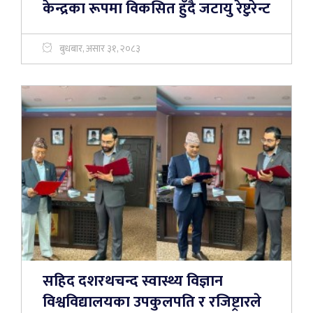
केन्द्रका रूपमा विकसित हुँदै जटायु रेष्टुरेन्ट
बुधबार, असार ३१, २०८३
सहिद दशरथचन्द स्वास्थ्य विज्ञान
विश्वविद्यालयका उपकुलपति र रजिष्ट्रारले