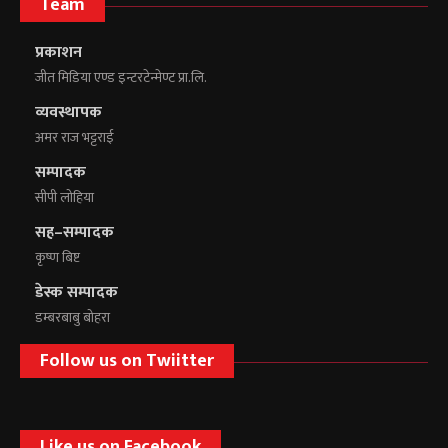
Team
प्रकाशन
जीत मिडिया एण्ड इन्टरटेन्मेण्ट प्रा.लि.
व्यवस्थापक
अमर राज भट्टराई
सम्पादक
सीपी लोहिया
सह–सम्पादक
कृष्ण बिष्ट
डेस्क सम्पादक
डम्बरबाबु बोहरा
Follow us on Twiitter
Like us on Facebook