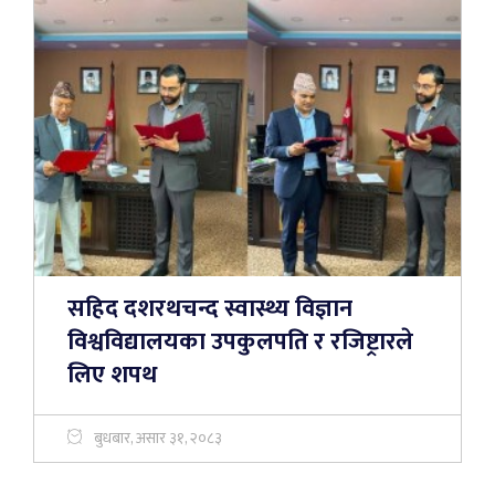
सहिद दशरथचन्द स्वास्थ्य विज्ञान
विश्वविद्यालयका उपकुलपति र रजिष्ट्रारले
लिए शपथ
बुधबार, असार ३१, २०८३