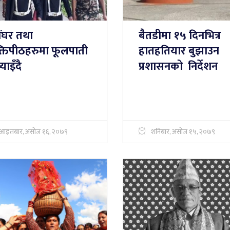
ैंघर तथा
बैतडीमा १५ दिनभित्र
्तिपीठहरुमा फूलपाती
हातहतियार बुझाउन
र्याइँदै
प्रशासनको निर्देशन
आइतबार, असोज १६, २०७९
शनिबार, असोज १५, २०७९