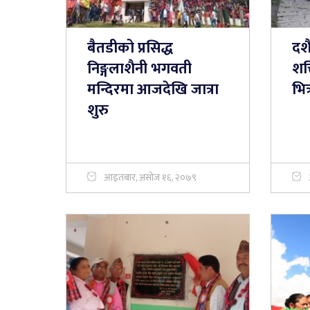
बैतडीको प्रसिद्ध
दश
निङ्गलाशैनी भगवती
शक
मन्दिरमा आजदेखि जात्रा
भित्
शुरु
आइतबार, असोज १६, २०७९