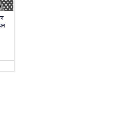
ान
िधन