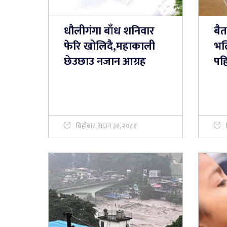
धौलीगंगा बाँध शनिवार
बै
फेरि खोलिदै,महाकाली
भल
छेउछाउ नजान आग्रह
पहि
बिहीबार, साउन ३१, २०८१