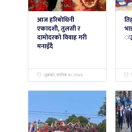
आज हरिबोधिनी
ति
एकादशी, तुलसी र
भा
दामोदरको विवाह गरी
ः३
मनाइँदै
शुक्रबार, कात्तिक १८, २०७९