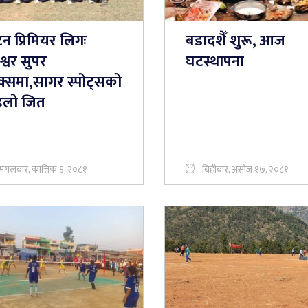
न प्रिमियर लिगः
बडादशैँ शुरू, आज
चेश्वर सुपर
घटस्थापना
क्समा,सागर स्पोट्सको
िलो जित
मंगलबार, कात्तिक ६, २०८१
बिहीबार, असोज १७, २०८१