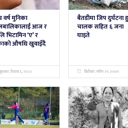
च वर्ष मुनिका
बैतडीमा जिप दुर्घटना ह
लबालिकालाई आज र
चालक सहित ६ जना
लि भिटामिन ‘ए’ र
घाइते
काको औषधि खुवाइँदै
बुधबार, वैशाख ६, २०८०
बिहीबार, मंसिर २९, २०७९