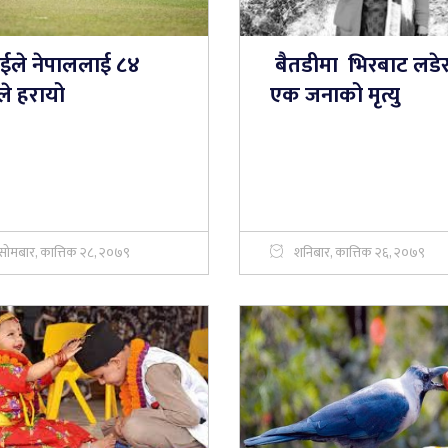
एईले नेपाललाई ८४
बैतडीमा भिरबाट लडे
ले हरायो
एक जनाको मृत्यु
सोमबार, कात्तिक २८, २०७९
शनिबार, कात्तिक २६, २०७९