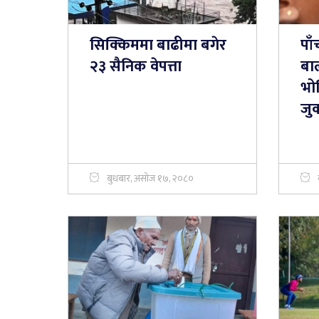
सिक्किममा बाढीमा बगेर
पाँ
२३ सैनिक वेपत्ता
बा
भो
जु
बुधबार, असोज १७, २०८०