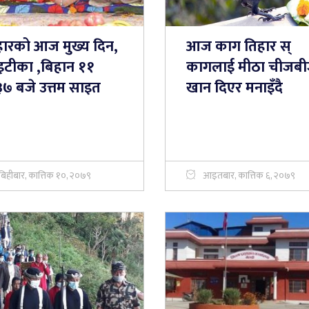
हारको आज मुख्य दिन,
आज काग तिहार स्
इटीका ,बिहान ११
कागलाई मीठा चीजब
७ बजे उत्तम साइत
खान दिएर मनाइँदै
बिहीबार, कात्तिक १०, २०७९
आइतबार, कात्तिक ६, २०७९