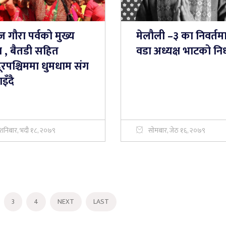
गौरा पर्वको मुख्य
मेलौली –३ का निवर्तम
न , बैतडी सहित
वडा अध्यक्ष भाटको न
ूरपश्चिममा धुमधाम संग
इँदै
शनिबार, भदौ १८, २०७९
सोमबार, जेठ १६, २०७९
3
4
NEXT
LAST