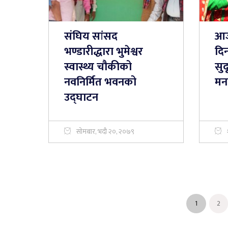
संघिय सांसद
आज 
भण्डारीद्धारा भुमेश्वर
दि
स्वास्थ्य चौकीको
सुद
नवनिर्मित भवनको
मना
उद्घाटन
सोमबार, भदौ २०, २०७९
1
2