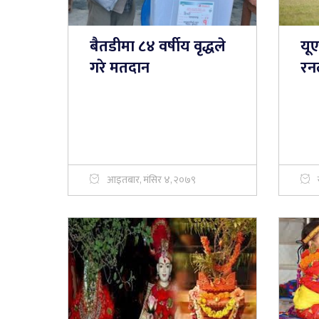
बैतडीमा ८४ वर्षीय वृद्धले
यू
गरे मतदान
रन
आइतबार, मंसिर ४, २०७९