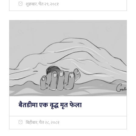
शुक्रबार, चैत २९, २०८१
बैतडीमा एक वृद्ध मृत फेला
बिहीबार, चैत २८, २०८१