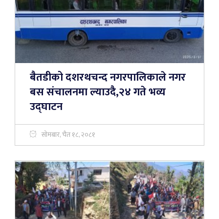
बैतडीको दशरथचन्द नगरपालिकाले नगर
बस संचालनमा ल्याउदै,२४ गते भव्य
उद्घाटन
सोमबार, चैत १८, २०८१