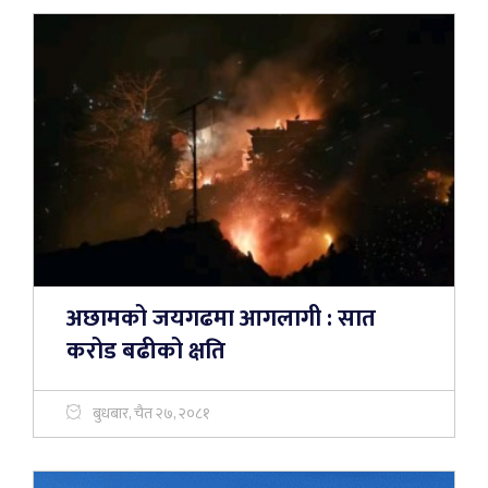
अछामको जयगढमा आगलागी : सात
करोड बढीको क्षति
बुधबार, चैत २७, २०८१